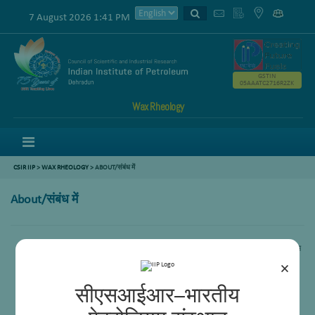
7 August 2026 1:41 PM
GSTIN
05AAATC2716R2ZK
Wax Rheology
Menu
CSIR IIP
>
WAX RHEOLOGY
>
ABOUT/संबंध में
About/संबंध में
Improvement in handling of waxy petroleum fluids at low temperature / कम
तापमान पर मोमी पेट्रोलियम तरल पदार्थों को संभालने में सुधार
×
Wax formulations and speciality waxes / मोम सूत्रीकरण और मोम बिशेशिकरण:
सीएसआईआर–भारतीय