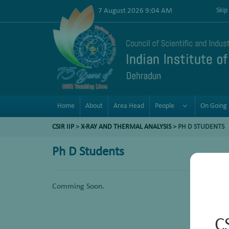
7 August 2026 9:04 AM
Skip
Home
About
Area Head
People
On Going 
CSIR IIP
>
X-RAY AND THERMAL ANALYSIS
>
PH D STUDENTS
Ph D Students
Comming Soon.
C