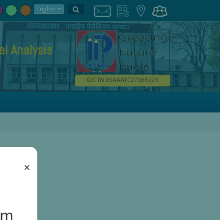
l Analysis
GSTIN 05AAATC2716R2ZK
×
um