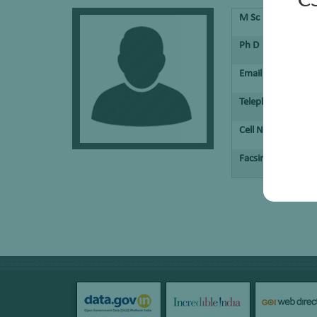
C
M Sc
Ph D
Email
Telephone No.
Cell No.
Facsimile