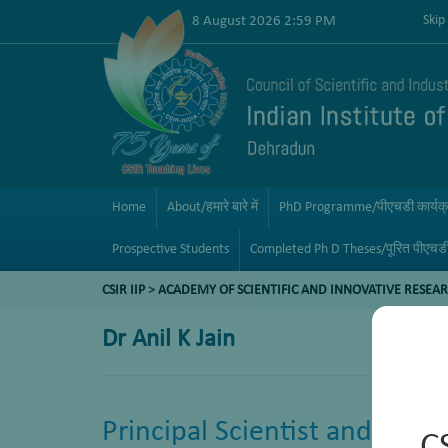
8 August 2026 2:59 PM
Skip
Home
About/हमारे बारे में
PhD Programme/पीएचडी कार्यक
Prospective Students
Completed Ph D Theses/पूरित पीएचड
CSIR IIP
>
ACADEMY OF SCIENTIFIC AND INNOVATIVE RESEAR
Dr Anil K Jain
Principal Scientist and Head