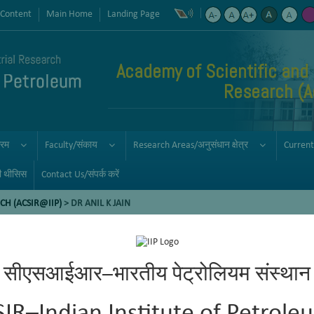
 Content
Main Home
Landing Page
Academy of Scientific and 
Research (
्रम
Faculty/संकाय
Research Areas/अनुसंधान क्षेत्र
Current
ी थीसिस
Contact Us/संपर्क करें
CH (ACSIR@IIP)
> DR ANIL K JAIN
सीएसआईआर–भारतीय पेट्रोलियम संस्थान
 of the Division