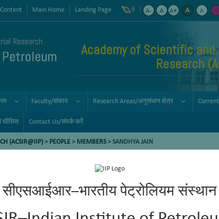
 Content
Main Home
Landing Page
Academy of Scientific and 
Research (
्रम
Faculty/संकाय
Research Areas/अनुसंधान क्षेत्र
Current
ी थीसिस
Contact Us/संपर्क करें
CH (ACSIR@IIP)
>
PEOPLE
>
MEMBERS
> SANDHYA JAIN
सीएसआईआर–भारतीय पेट्रोलियम संस्थान