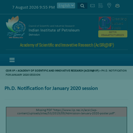
7 August 2026 9:55 PM
GSTIN
05AAATC2716R2ZK
Academy of Scientific and Innovative Research (AcSIR@IIP)
Menu
CSIR IIP
>
ACADEMY OF SCIENTIFIC AND INNOVATIVE RESEARCH (ACSIR@IIP)
> PH.D. NOTIFICATION
FOR JANUARY 2020 SESSION
Ph.D. Notification for January 2020 session
Missing PDF "https://www.iip.res.in/acsir/wp-
content/uploads/sites/53/2019/09/Admission-January-2020-poster.pdf".