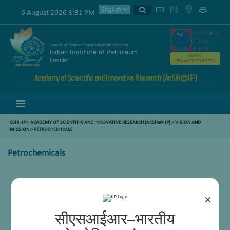
6 August 2026 8:31 PM
GSTIN
05AAATC2716R2ZK
Academy of Scientific and Innovative Research (AcSIR@IIP)
Menu
CSIR IIP
>
ACADEMY OF SCIENTIFIC AND INNOVATIVE RESEARCH (ACSIR@IIP)
>
VISION AND
MISSION
> PETROCHEMICALS
Petrochemicals
×
सीएसआईआर–भारतीय