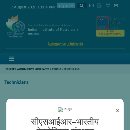
7 August 2026 10:04 PM
GSTIN
05AAATC2716R2ZK
Automotive Lubricants
Menu
CSIR IIP
>
AUTOMOTIVE LUBRICANTS
>
PEOPLE
> TECHNICIANS
Technicians
Ramesh Chand Semwal
Mr. Herald Gladwin
×
Mr. Ramesh Chander
Mr. Mohan Singh
सीएसआईआर–भारतीय
Mr. Pradeep Pundir
Ram Kishore Mourya