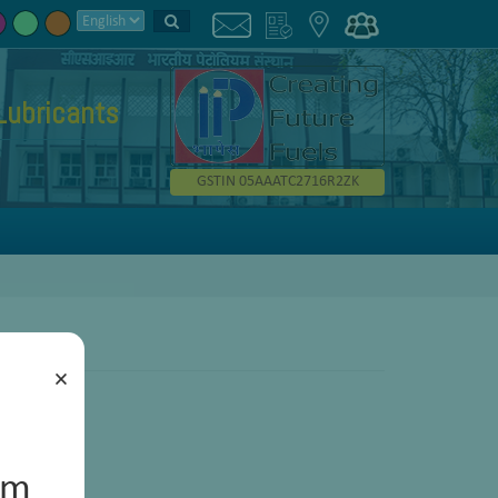
Lubricants
GSTIN 05AAATC2716R2ZK
×
um