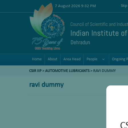
7 August 2026 9:32 PM
Skip
Home
About
Area Head
People
Ongoing P
CSIR IIP
>
AUTOMOTIVE LUBRICANTS
> RAVI DUMMY
ravi dummy
C