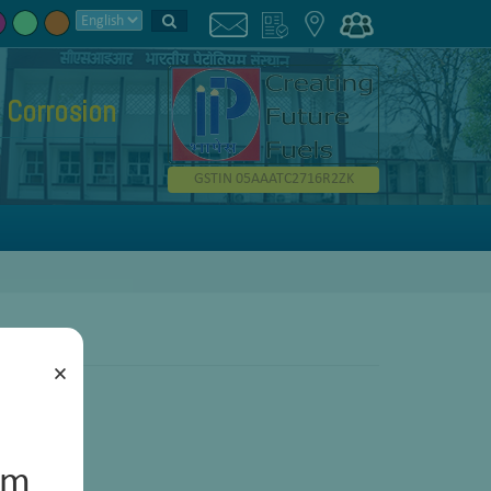
Corrosion
GSTIN 05AAATC2716R2ZK
×
um