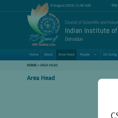
8 August 2026 11:40 AM
Skip
Home
About
Area Head
People
On Going 
HOME
>
AREA HEAD
Area Head
C