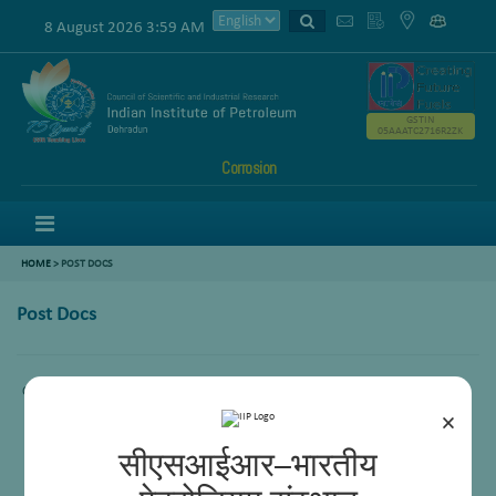
8 August 2026 3:59 AM
GSTIN
05AAATC2716R2ZK
Corrosion
Menu
HOME
>
POST DOCS
Post Docs
Comming Soon.
×
सीएसआईआर–भारतीय