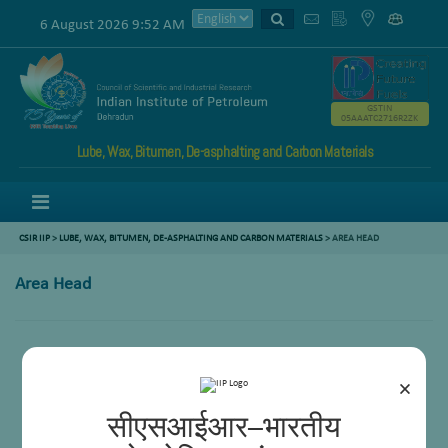
6 August 2026 9:52 AM
GSTIN
05AAATC2716R2ZK
Lube, Wax, Bitumen, De-asphalting and Carbon Materials
Menu
CSIR IIP
>
LUBE, WAX, BITUMEN, DE-ASPHALTING AND CARBON MATERIALS
>
AREA HEAD
Area Head
×
सीएसआईआर–भारतीय