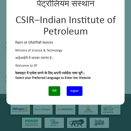
पेट्रोलियम संस्थान
CSIR–Indian Institute of
Petroleum
विज्ञान एवं प्रौद्योगिकी मंत्रालय
Manoj Thapliyal
Principal Technical Officer
Ministry of Science & Technology
Head of Area (Lube & Wax)
आईआईपी में आपका स्वागत है।
Welcome to IIP
वेबसाइट में प्रवेश करने के लिए अपनी पसंदीदा भाषा चुनें।
E Mail:
manoj[dot]thapliyal[at]csir[dot]res[dot]in
Select your Preferred Language to Enter the Website
Phone:
+91-135-2525772
हिंदी
English