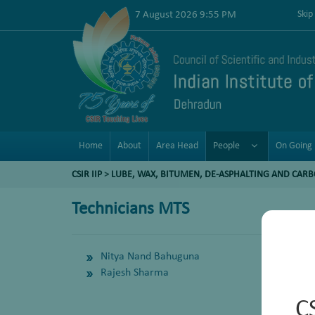
7 August 2026 9:55 PM
Skip
Home
About
Area Head
People
On Going 
CSIR IIP
>
LUBE, WAX, BITUMEN, DE-ASPHALTING AND CAR
Technicians MTS
Nitya Nand Bahuguna
Rajesh Sharma
C