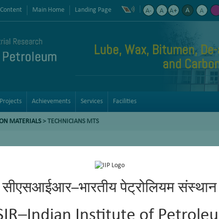
 Content
Main Home
Landing Page
Lube, Wax, Bitumen, De-
and Carbon
Projects
Achievements
Services
Facilities
BON MATERIALS
>
TECHNICIANS MTS
सीएसआईआर–भारतीय पेट्रोलियम संस्थान
SIR–Indian Institute of Petrole