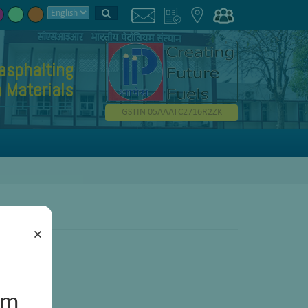
asphalting
 Materials
GSTIN 05AAATC2716R2ZK
×
um