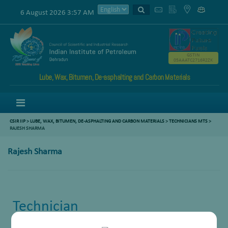
6 August 2026 3:57 AM
GSTIN
05AAATC2716R2ZK
Lube, Wax, Bitumen, De-asphalting and Carbon Materials
Menu
CSIR IIP
>
LUBE, WAX, BITUMEN, DE-ASPHALTING AND CARBON MATERIALS
>
TECHNICIANS MTS
>
RAJESH SHARMA
Rajesh Sharma
Technician