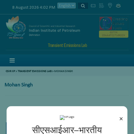
8 August 2026 4:02 PM
GSTIN
05AAATC2716R2ZK
Transient Emissions Lab
Menu
CSIR IIP
>
TRANSIENT EMISSIONS LAB
> MOHAN SINGH
Mohan Singh
Laboratory Attendant (2)
×
सीएसआईआर–भारतीय