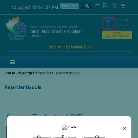
10 August 2026 6:32 PM
GSTIN
05AAATC2716R2ZK
Transient Emissions Lab
Menu
CSIR IIP
>
TRANSIENT EMISSIONS LAB
> RAJENDER BADOLA
Rajender Badola
Senior Technical Officer
×