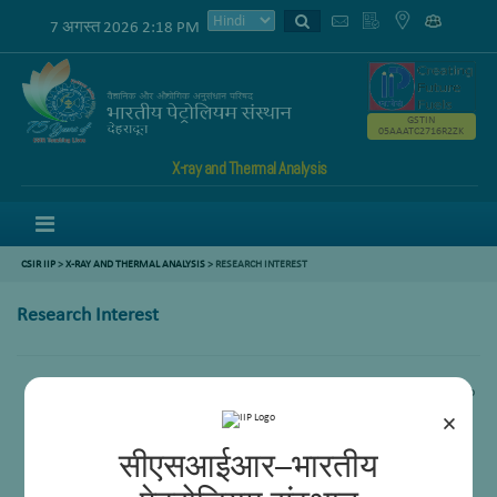
7 अगस्त 2026 2:18 PM
GSTIN
05AAATC2716R2ZK
X-ray and Thermal Analysis
Menu
CSIR IIP
>
X-RAY AND THERMAL ANALYSIS
>
RESEARCH INTEREST
Research Interest
Gas To Liquid Technologies such as Syngas production and its conversion to
various alternative fuels
×
Heterogeneous Catalysis
Fischer Tropsch synthesis
सीएसआईआर–भारतीय