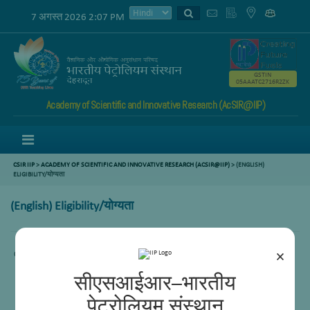
7 अगस्त 2026 2:07 PM
GSTIN
05AAATC2716R2ZK
Academy of Scientific and Innovative Research (AcSIR@IIP)
Menu
CSIR IIP
>
ACADEMY OF SCIENTIFIC AND INNOVATIVE RESEARCH (ACSIR@IIP)
> (ENGLISH)
ELIGIBILITY/योग्यता
(English) Eligibility/योग्यता
×
Content not available.
सीएसआईआर–भारतीय
पेट्रोलियम संस्थान