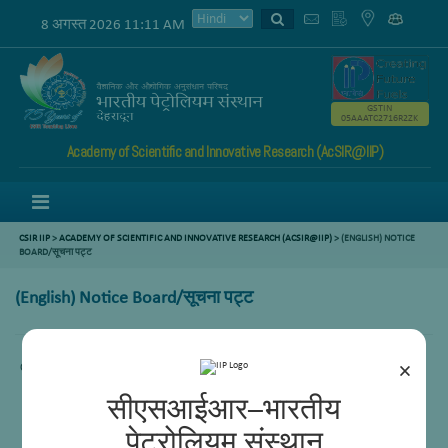
8 अगस्त 2026 11:11 AM
GSTIN
05AAATC2716R2ZK
Academy of Scientific and Innovative Research (AcSIR@IIP)
Menu
CSIR IIP
>
ACADEMY OF SCIENTIFIC AND INNOVATIVE RESEARCH (ACSIR@IIP)
> (ENGLISH) NOTICE
BOARD/सूचना पट्ट
(English) Notice Board/सूचना पट्ट
×
Content not available.
सीएसआईआर–भारतीय
पेट्रोलियम संस्थान