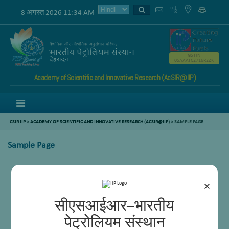
8 अगस्त 2026 11:34 AM
GSTIN
05AAATC2716R2ZK
Academy of Scientific and Innovative Research (AcSIR@IIP)
Menu
CSIR IIP
>
ACADEMY OF SCIENTIFIC AND INNOVATIVE RESEARCH (ACSIR@IIP)
> SAMPLE PAGE
Sample Page
×
सीएसआईआर–भारतीय
पेट्रोलियम संस्थान