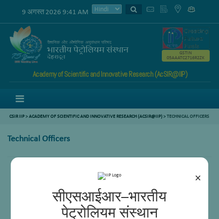
9 अगस्त 2026 9:41 AM
GSTIN
05AAATC2716R2ZK
Academy of Scientific and Innovative Research (AcSIR@IIP)
Menu
CSIR IIP
>
ACADEMY OF SCIENTIFIC AND INNOVATIVE RESEARCH (ACSIR@IIP)
> TECHNICAL OFFICERS
Technical Officers
Karan Singh Rawat
×
Satya Niketan Yadav
सीएसआईआर–भारतीय
पेट्रोलियम संस्थान