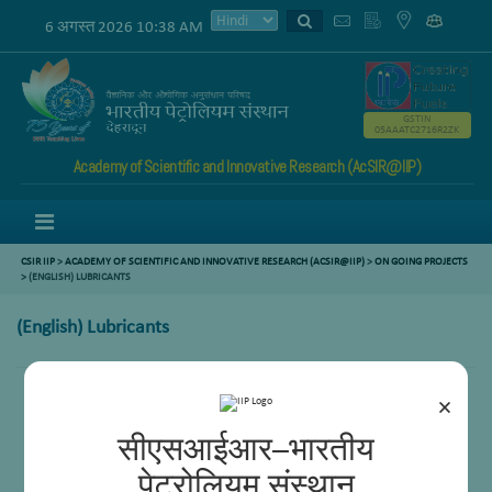
6 अगस्त 2026 10:38 AM
GSTIN
05AAATC2716R2ZK
Academy of Scientific and Innovative Research (AcSIR@IIP)
Menu
CSIR IIP
>
ACADEMY OF SCIENTIFIC AND INNOVATIVE RESEARCH (ACSIR@IIP)
>
ON GOING PROJECTS
> (ENGLISH) LUBRICANTS
(English) Lubricants
×
सीएसआईआर–भारतीय
पेट्रोलियम संस्थान