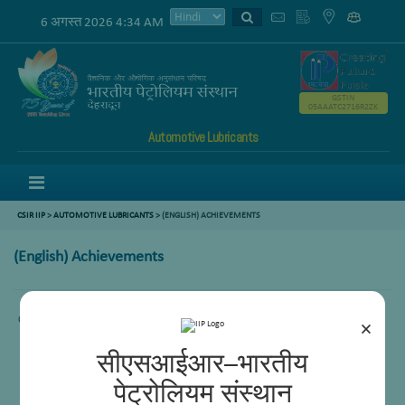
6 अगस्त 2026 4:34 AM
GSTIN
05AAATC2716R2ZK
Automotive Lubricants
Menu
CSIR IIP
>
AUTOMOTIVE LUBRICANTS
> (ENGLISH) ACHIEVEMENTS
(English) Achievements
Content not available.
×
सीएसआईआर–भारतीय
पेट्रोलियम संस्थान