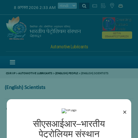
8 अगस्त 2026 2:33 AM
GSTIN
05AAATC2716R2ZK
Automotive Lubricants
Menu
CSIR IIP
>
AUTOMOTIVE LUBRICANTS
>
(ENGLISH) PEOPLE
> (ENGLISH) SCIENTISTS
(English) Scientists
Content not available.
×
सीएसआईआर–भारतीय
पेट्रोलियम संस्थान