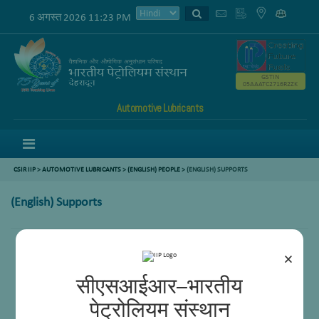
6 अगस्त 2026 11:23 PM
GSTIN
05AAATC2716R2ZK
Automotive Lubricants
Menu
CSIR IIP
>
AUTOMOTIVE LUBRICANTS
>
(ENGLISH) PEOPLE
> (ENGLISH) SUPPORTS
(English) Supports
×
सीएसआईआर–भारतीय
पेट्रोलियम संस्थान