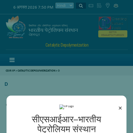
6 अगस्त 2026 7:50 PM
GSTIN
05AAATC2716R2ZK
Catalytic Depolymerization
Menu
CSIR IIP
>
CATALYTIC DEPOLYMERIZATION
> D
D
Content not available.
×
सीएसआईआर–भारतीय
पेट्रोलियम संस्थान