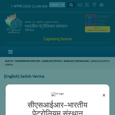
7 अगस्त 2026 11:48 AM
GSTIN
05AAATC2716R2ZK
Engineering Services
Menu
CSIR IIP
>
ENGINEERING SERVICES
>
(ENGLISH) PEOPLE
>
(ENGLISH) TECHNICIANS
> (ENGLISH) SATISH
VERMA
(English) Satish Verma
×
Content not available.
सीएसआईआर–भारतीय
पेट्रोलियम संस्थान