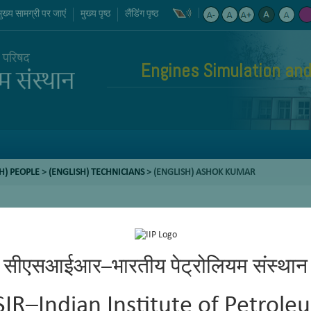
मुख्य सामग्री पर जाएं
मुख्य पृष्ठ
लैंडिंग पृष्ठ
Engines Simulation and
H) PEOPLE
>
(ENGLISH) TECHNICIANS
> (ENGLISH) ASHOK KUMAR
सीएसआईआर–भारतीय पेट्रोलियम संस्थान
SIR–Indian Institute of Petrole