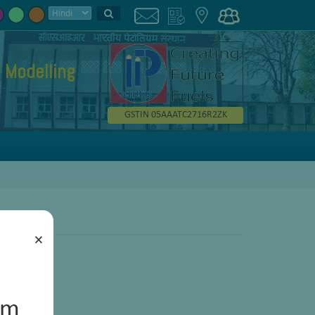
 Modelling
GSTIN 05AAATC2716R2ZK
×
um