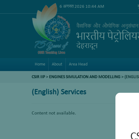
6 अगस्त 2026 10:44 AM
Home
About
Area Head
CSIR IIP
>
ENGINES SIMULATION AND MODELLING
> (ENGLIS
(English) Services
Content not available.
C