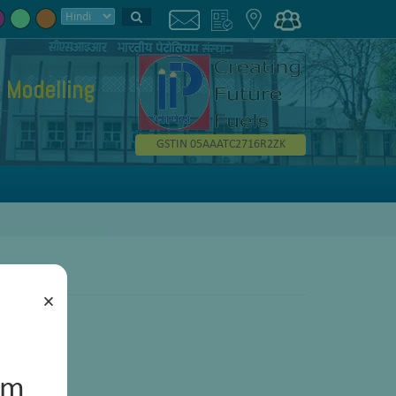
 Modelling
GSTIN 05AAATC2716R2ZK
×
um