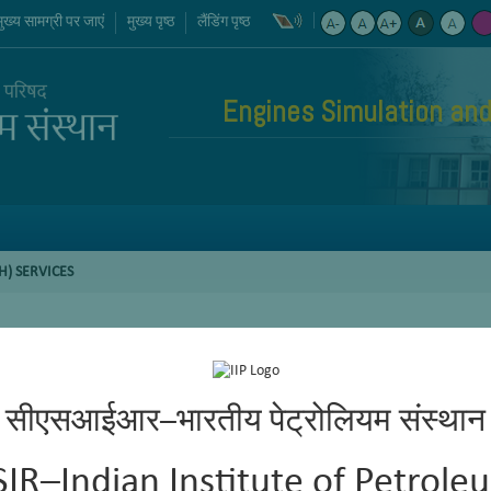
मुख्य सामग्री पर जाएं
मुख्य पृष्ठ
लैंडिंग पृष्ठ
Engines Simulation and
H) SERVICES
सीएसआईआर–भारतीय पेट्रोलियम संस्थान
SIR–Indian Institute of Petrole