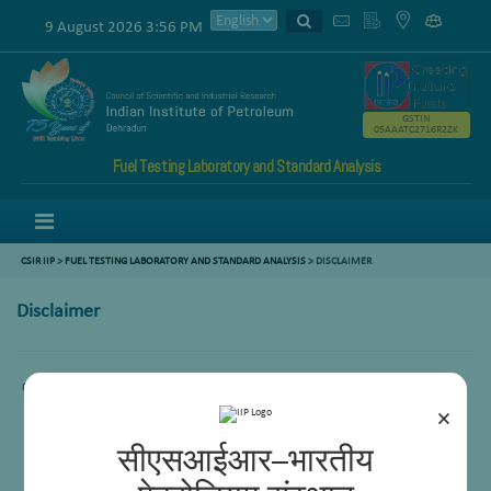
9 August 2026 3:56 PM
GSTIN
05AAATC2716R2ZK
Fuel Testing Laboratory and Standard Analysis
Menu
CSIR IIP
>
FUEL TESTING LABORATORY AND STANDARD ANALYSIS
>
DISCLAIMER
Disclaimer
Comming Soon.
×
सीएसआईआर–भारतीय