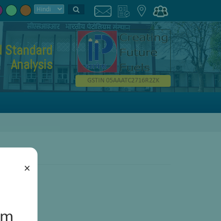
d Standard
Analysis
GSTIN 05AAATC2716R2ZK
×
um