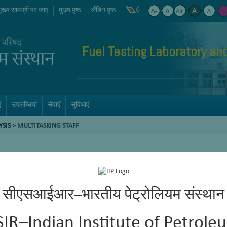
मुख्य सामग्री पर जाएं
मुख्य पृष्ठ
लैंडिंग पृष्ठ
Fuel Testing Laboratory an
ं
उपलब्धियां
सेवाएँ
सुविधाएं
YSIS
>
MULTITASKING STAFF
सीएसआईआर–भारतीय पेट्रोलियम संस्थान
SIR–Indian Institute of Petrole