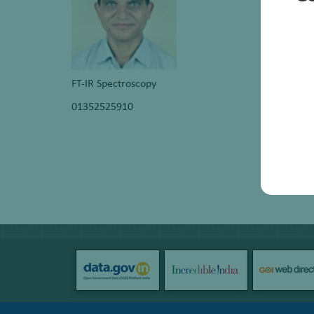
FT-IR Spectroscopy
01352525910