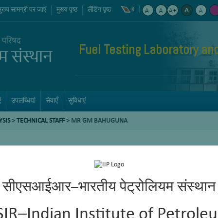
मुख्य सामग्री पर जाएं
मुख्य पृष्ठ
लैंडिंग पृष्ठ
Fuel Testing Laboratory an
ं
उपलब्धियां
सेवाएँ
सुविधाएं
YSIS
>
TECHNICAL STAFF
>
MR GM BAHUGUNA
सीएसआईआर–भारतीय पेट्रोलियम संस्थान
SIR–Indian Institute of Petrole