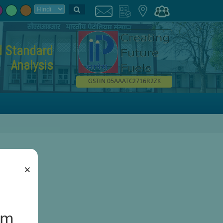
d Standard
Analysis
GSTIN 05AAATC2716R2ZK
×
um