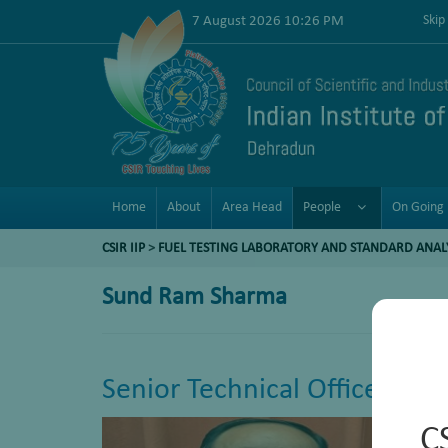
7 August 2026 10:26 PM
Skip
Home
About
Area Head
People
On Going 
CSIR IIP
>
FUEL TESTING LABORATORY AND STANDARD ANAL
Sund Ram Sharma
Senior Technical Officer (1)
C