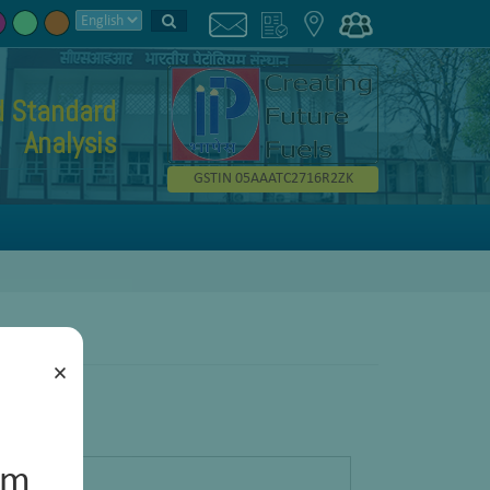
d Standard
Analysis
GSTIN 05AAATC2716R2ZK
×
um