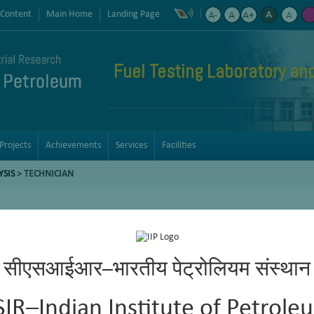
 Content
Main Home
Landing Page
Fuel Testing Laboratory an
Projects
Achievements
Services
Facilities
YSIS
>
TECHNICIAN
सीएसआईआर–भारतीय पेट्रोलियम संस्थान
SIR–Indian Institute of Petrole