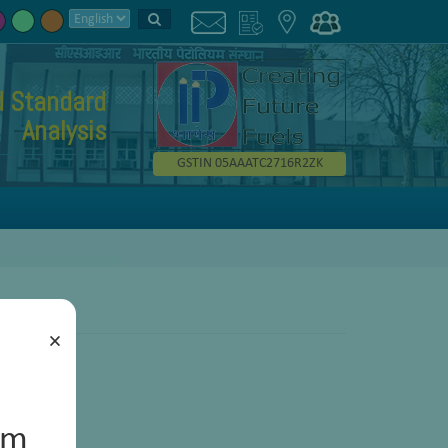
d Standard
Analysis
GSTIN 05AAATC2716R2ZK
×
um