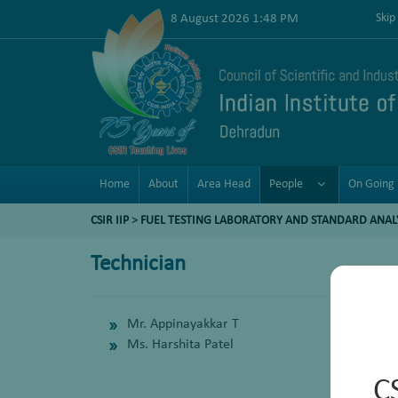
8 August 2026 1:48 PM
Skip
Home
About
Area Head
People
On Going 
CSIR IIP
>
FUEL TESTING LABORATORY AND STANDARD ANAL
Technician
Mr. Appinayakkar T
Ms. Harshita Patel
C