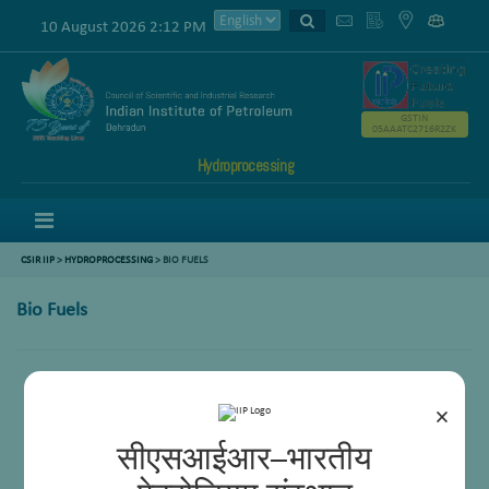
10 August 2026 2:12 PM
GSTIN
05AAATC2716R2ZK
Hydroprocessing
Menu
CSIR IIP
>
HYDROPROCESSING
> BIO FUELS
Bio Fuels
×
सीएसआईआर–भारतीय