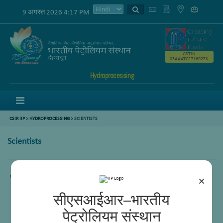
9 अगस्त 2026 4:17 PM
GSTIN
05AAATC2716R2ZK
Hydroprocessing
Menu
CSIR IIP
>
HYDROPROCESSING
> SCIENTISTS
Scientists
content not available
×
सीएसआईआर–भारतीय
पेट्रोलियम संस्थान