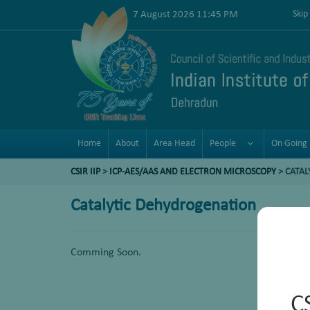
7 August 2026 11:45 PM
Skip
Home
About
Area Head
People
On Going 
CSIR IIP
>
ICP-AES/AAS AND ELECTRON MICROSCOPY
>
CATAL
Catalytic Dehydrogenation
Comming Soon.
C