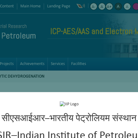
 Content
Main Home
Landing Page
ICP-AES/AAS and Electron 
Projects
Achievements
Services
Facilities
YTIC DEHYDROGENATION
सीएसआईआर–भारतीय पेट्रोलियम संस्थान
SIR–Indian Institute of Petrole