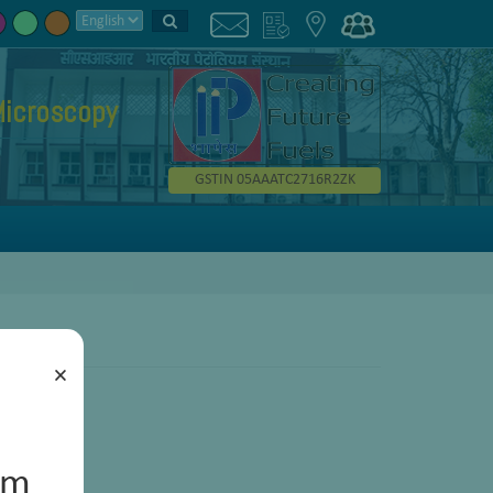
Microscopy
GSTIN 05AAATC2716R2ZK
×
um