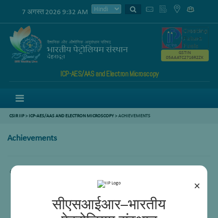
7 अगस्त 2026 9:32 AM
GSTIN
05AAATC2716R2ZK
ICP-AES/AAS and Electron Microscopy
Menu
CSIR IIP
>
ICP-AES/AAS AND ELECTRON MICROSCOPY
>
ACHIEVEMENTS
Achievements
Content not available.
×
सीएसआईआर–भारतीय