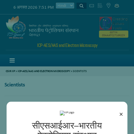
6 अगस्त 2026 7:51 PM
GSTIN
05AAATC2716R2ZK
ICP-AES/AAS and Electron Microscopy
Menu
CSIR IIP
>
ICP-AES/AAS AND ELECTRON MICROSCOPY
>
SCIENTISTS
Scientists
डॉ. गणेश नाइक
डॉ. ननोजि इस्लावत
×
सीएसआईआर–भारतीय