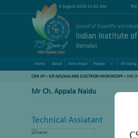
6 August 2026 11:45 AM
Skip
Home
About
Area Head
People
On Going 
CSIR IIP
>
ICP-AES/AAS AND ELECTRON MICROSCOPY
>
MR CH
Mr Ch. Appala Naidu
Technical Assiatant
C