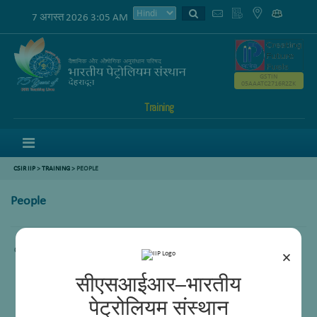
7 अगस्त 2026 3:05 AM
GSTIN
05AAATC2716R2ZK
Training
Menu
CSIR IIP
>
TRAINING
> PEOPLE
People
Content not available.
×
सीएसआईआर–भारतीय
पेट्रोलियम संस्थान