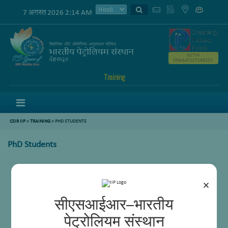
7 अगस्त 2026 2:14 AM
GSTIN
05AAATC2716R2ZK
Training
Menu
CSIR IIP
>
TRAINING
> PHD STUDENTS
PhD Students
×
सीएसआईआर–भारतीय
पेट्रोलियम संस्थान