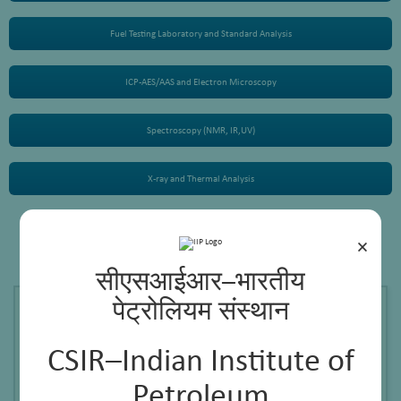
Fuel Testing Laboratory and Standard Analysis
ICP-AES/AAS and Electron Microscopy
Spectroscopy (NMR, IR,UV)
X-ray and Thermal Analysis
अनुसंधान प्रमुखताएं
×
सीएसआईआर–भारतीय
[caption id="attachment_650" align="alignnone" width="300"]
पेट्रोलियम संस्थान
CSIR–Indian Institute of
Petroleum