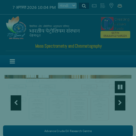
7 अगस्त 2026 10:04 PM
GSTIN
05AAATC2716R2ZK
Mass Spectrometry and Chromatography
Menu
Advance Crude Oil Research Centre