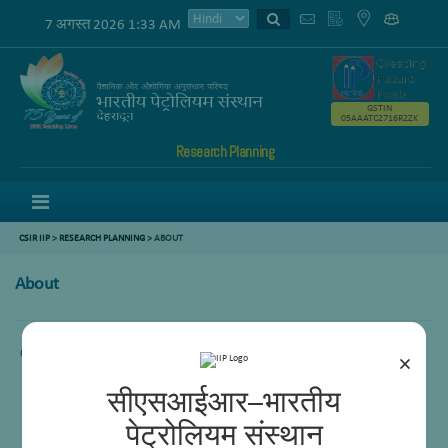
7 अगस्त 2026 1:33 AM
GSTIN
05AAATC2716R2ZK
Research Planning
Menu
CSIR IIP
>
RESEARCH PLANNING
> ABOUT
About
Content not available.
×
सीएसआईआर–भारतीय
पेट्रोलियम संस्थान