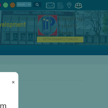
evelopment
GSTIN 05AAATC2716R2ZK
×
um