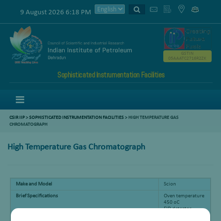
9 August 2026 6:18 PM
GSTIN
05AAATC2716R2ZK
Sophisticated Instrumentation Facilities
Menu
CSIR IIP
>
SOPHISTICATED INSTRUMENTATION FACILITIES
> HIGH TEMPERATURE GAS
CHROMATOGRAPH
High Temperature Gas Chromatograph
Make and Model
Scion
Brief Specifications
Oven temperature
450 oC
FID detector
Wax column