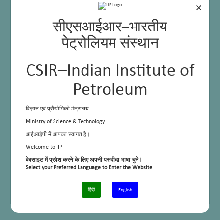
×
सीएसआईआर–भारतीय
पेट्रोलियम संस्थान
CSIR–Indian Institute of
Petroleum
विज्ञान एवं प्रौद्योगिकी मंत्रालय
Ministry of Science & Technology
आईआईपी में आपका स्वागत है।
Welcome to IIP
Applications
Analysis of high
melting
वेबसाइट में प्रवेश करने के लिए अपनी पसंदीदा भाषा चुनें।
hydrocarbons
Select your Preferred Language to Enter the Website
Sample requirements (quantity, nature, pre-treatment etc.
5 ml Sample
and any other specific requirements
soluble in
hydrocarbon
हिंदी
English
solvent at ambient
temperature