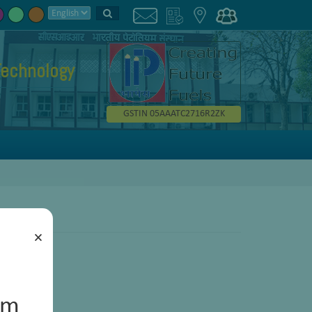
Technology
GSTIN 05AAATC2716R2ZK
×
um