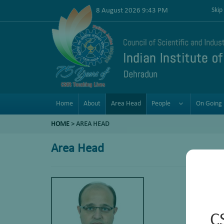
8 August 2026 9:43 PM
Skip
Home
About
Area Head
People
On Going 
HOME
>
AREA HEAD
Area Head
C