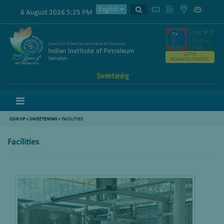
6 August 2026 5:25 PM
GSTIN
05AAATC2716R2ZK
Sweetening
Menu
CSIR IIP
>
SWEETENING
> FACILITIES
Facilities