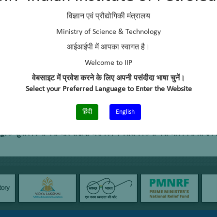
ई और कोच्चि रिफाइनरी, भारत
विज्ञान एवं प्रौद्योगिकी मंत्रालय
) – विशाखापत्तनम और मुंबई रिफाइनरी, भारत
ारत
Ministry of Science & Technology
भारत
आईआईपी में आपका स्वागत है।
, मैंगलोर, भारत
Welcome to IIP
बोई और पारादीप, भारत
भारत
वेबसाइट में प्रवेश करने के लिए अपनी पसंदीदा भाषा चुनें।
Select your Preferred Language to Enter the Website
 में भारत के बाहर स्वदेशी उत्प्रेरक-थॉक्सकैट ईएसटीएम का पहला व्यावसायी
हिंदी
English
पूर्वक सुधार किया गया और सऊदी अरामको में परीक्षण किया गया और नियमित उपय