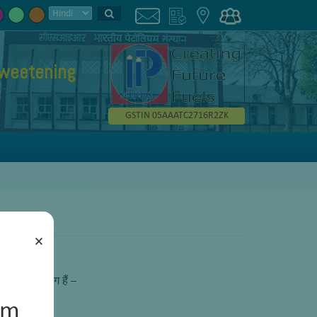
weetening
GSTIN 05AAATC2716R2ZK
×
गकर्ता उद्योग हैं –
um