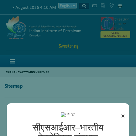
7 August 2026 4:10 AM
GSTIN
05AAATC2716R2ZK
Sweetening
Menu
CSIR IIP
>
SWEETENING
> SITEMAP
Sitemap
Pages
×
सीएसआईआर–भारतीय
About
Achievements