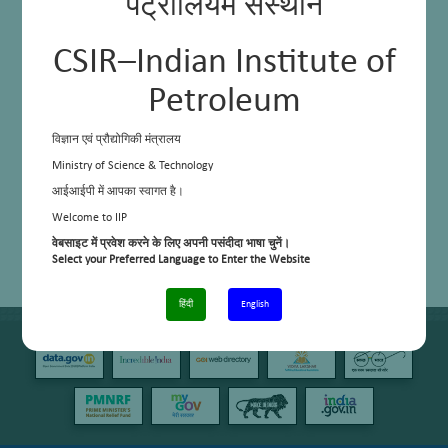
पेट्रोलियम संस्थान
Area Head
Facilities
Home
On Going Projects
CSIR–Indian Institute of
People
Scientist
Petroleum
Sudip K Ganguly
Technical Officer
Sunil Kumar
विज्ञान एवं प्रौद्योगिकी मंत्रालय
Services
Ministry of Science & Technology
Sitemap
Supports
आईआईपी में आपका स्वागत है।
Technicians
THOXCAT ES
Welcome to IIP
THOXCAT ES
वेबसाइट में प्रवेश करने के लिए अपनी पसंदीदा भाषा चुनें।
Sample Page
Select your Preferred Language to Enter the Website
हिंदी
English