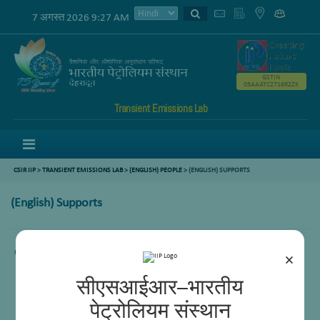
7 अगस्त 2026 9:27 AM
GSTIN
05AAATC2716R2ZK
Transient Emissions Lab
Menu
CSIR IIP
>
TRANSIENT EMISSIONS LAB
>
(ENGLISH) PEOPLE
> (ENGLISH) SUPPORTS
(English) Supports
Content not available.
×
सीएसआईआर–भारतीय
पेट्रोलियम संस्थान